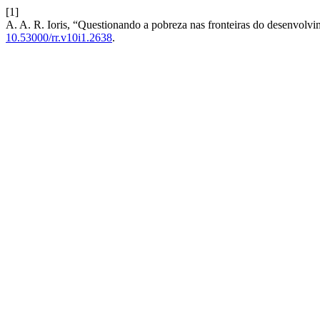
[1]
A. A. R. Ioris, “Questionando a pobreza nas fronteiras do desenvolvi
10.53000/rr.v10i1.2638
.