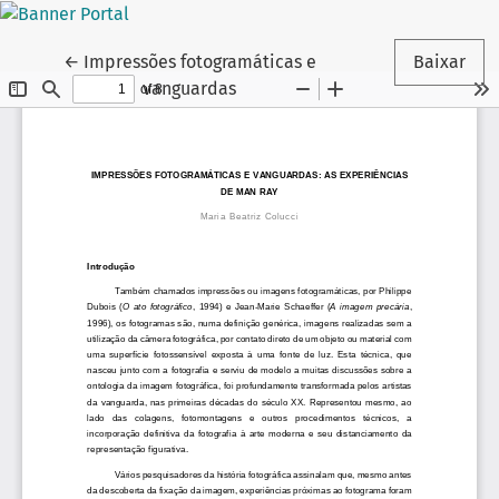
Voltar aos Detalhes do Artigo
←
Impressões fotogramáticas e
Baixar
vanguardas