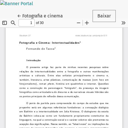
Voltar aos Detalhes do Artigo
←
Fotografia e cinema
Baixar