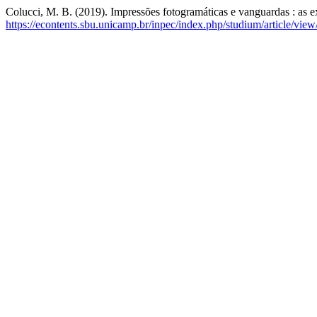
Colucci, M. B. (2019). Impressões fotogramáticas e vanguardas : as 
https://econtents.sbu.unicamp.br/inpec/index.php/studium/article/vie