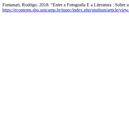
Fontanari, Rodrigo. 2018. “Entre a Fotografia E a Literatura : Sobre
https://econtents.sbu.unicamp.br/inpec/index.php/studium/article/vie