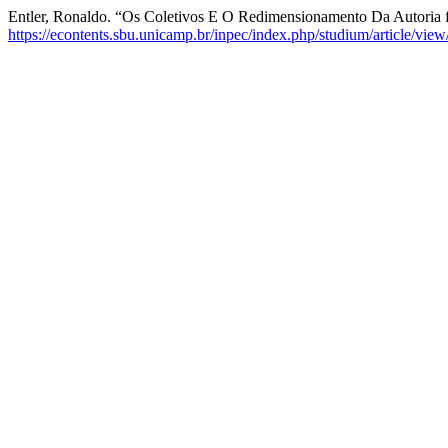
Entler, Ronaldo. “Os Coletivos E O Redimensionamento Da Autoria f
https://econtents.sbu.unicamp.br/inpec/index.php/studium/article/vie