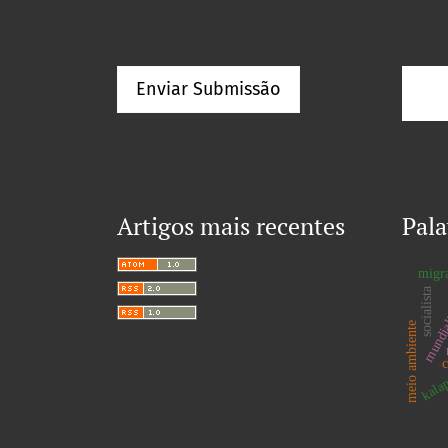
Enviar Submissão
Artigos mais recentes
Pala
migr
socialista
mundia
meio ambiente
kala