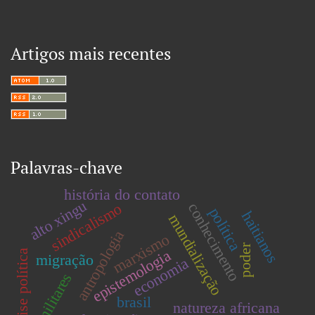
Artigos mais recentes
Palavras-chave
história do contato
alto xingu
conhecimento
sindicalismo
política
haitianos
mundialização
antropologia
marxismo
poder
epistemologia
crise política
migração
economia
militares
brasil
natureza africana