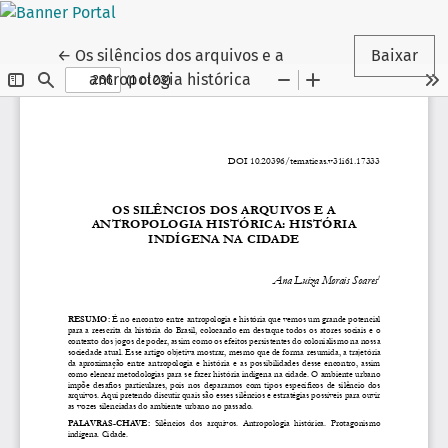
Voltar aos Detalhes do Artigo
←
Os silêncios dos arquivos e a
Baixar
antropologia histórica