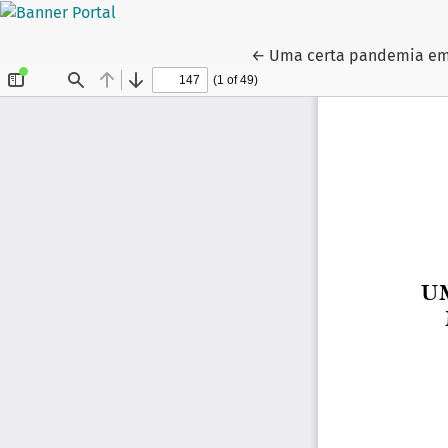
Voltar aos Detalhes do A
←
Uma certa pandemia e