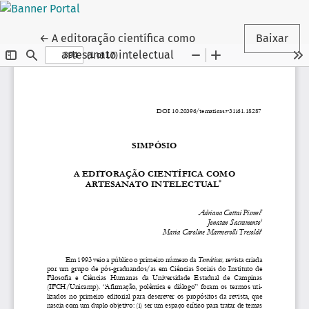
Voltar aos Detalhes do Artigo
←
A editoração científica como
Baixar
artesanato intelectual