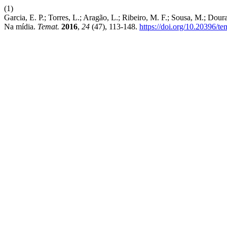
(1)
Garcia, E. P.; Torres, L.; Aragão, L.; Ribeiro, M. F.; Sousa, M.; Do
Na mídia.
Temat.
2016
,
24
(47), 113-148.
https://doi.org/10.20396/t