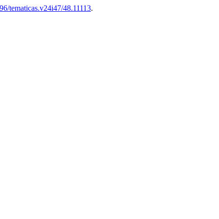
96/tematicas.v24i47/48.11113
.