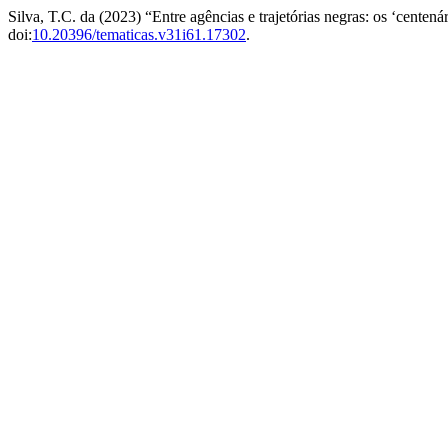
Silva, T.C. da (2023) “Entre agências e trajetórias negras: os ‘centen
doi:
10.20396/tematicas.v31i61.17302
.