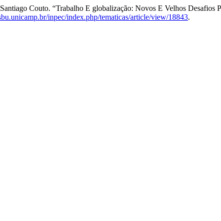
antiago Couto. “Trabalho E globalização: Novos E Velhos Desafios P
.sbu.unicamp.br/inpec/index.php/tematicas/article/view/18843
.