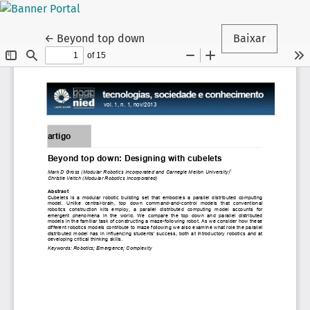
Voltar aos Detalhes do Artigo
←
Beyond top down
Baixar