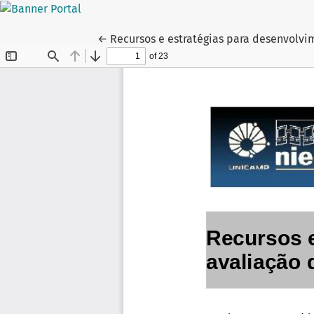
Voltar aos Detalhes do Artigo
←
Recursos e estratégias para desenvolv