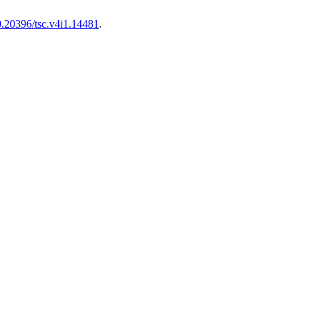
10.20396/tsc.v4i1.14481
.