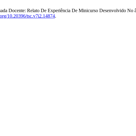
inuada Docente: Relato De Experiência De Minicurso Desenvolvido No
i.org/10.20396/tsc.v7i2.14874
.