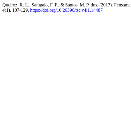
Queiroz, R. L., Sampaio, F. F., & Santos, M. P. dos. (2017). Pensam
4
(1), 107-129.
https://doi.org/10.20396/tsc.v4i1.14487