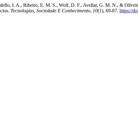
ello, I. A., Ribeiro, E. M. S., Wolf, D. F., Avellar, G. M. N., & Oliveir
cios.
Tecnologias, Sociedade E Conhecimento
,
10
(1), 69-87.
https://d