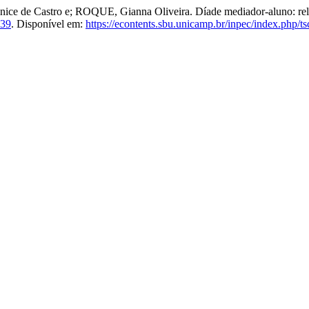
 de Castro e; ROQUE, Gianna Oliveira. Díade mediador-aluno: relaç
439
. Disponível em:
https://econtents.sbu.unicamp.br/inpec/index.php/ts