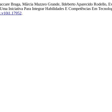
 Vaccare Braga, Márcia Mazzeo Grande, Ildeberto Aparecido Rodello, 
 “Uma Iniciativa Para Integrar Habilidades E Competências Em Tecno
sc.v10i1.17952
.