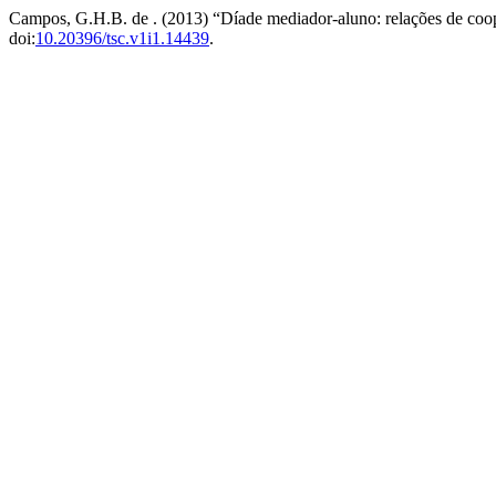
Campos, G.H.B. de . (2013) “Díade mediador-aluno: relações de coop
doi:
10.20396/tsc.v1i1.14439
.