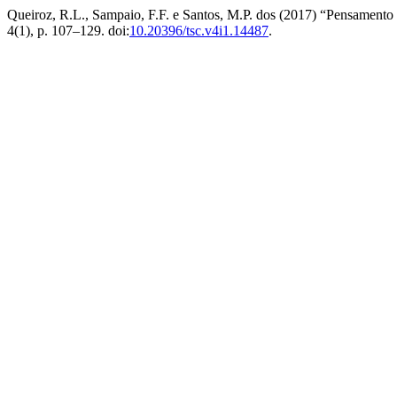
Queiroz, R.L., Sampaio, F.F. e Santos, M.P. dos (2017) “Pensamento
4(1), p. 107–129. doi:
10.20396/tsc.v4i1.14487
.