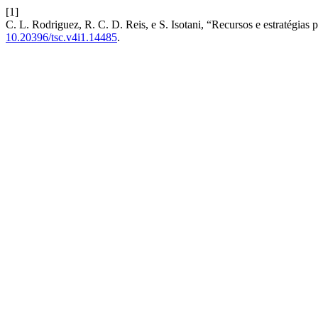
[1]
C. L. Rodriguez, R. C. D. Reis, e S. Isotani, “Recursos e estratégia
10.20396/tsc.v4i1.14485
.