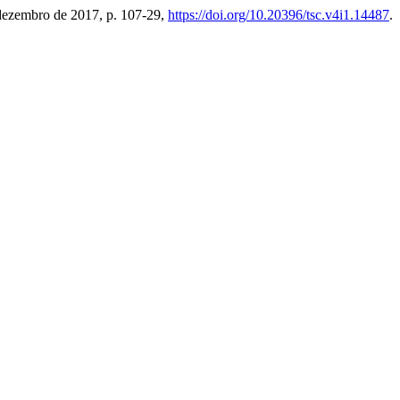
, dezembro de 2017, p. 107-29,
https://doi.org/10.20396/tsc.v4i1.14487
.