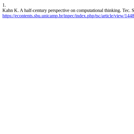
1.
Kahn K. A half-century perspective on computational thinking. Tec. S
https://econtents.sbu.unicamp.br/inpec/index.php/tsc/article/view/144