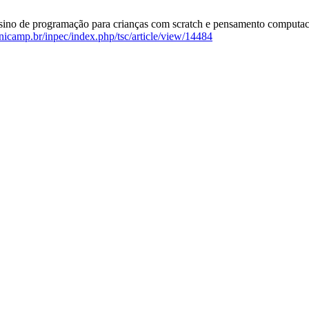
o de programação para crianças com scratch e pensamento computacion
unicamp.br/inpec/index.php/tsc/article/view/14484