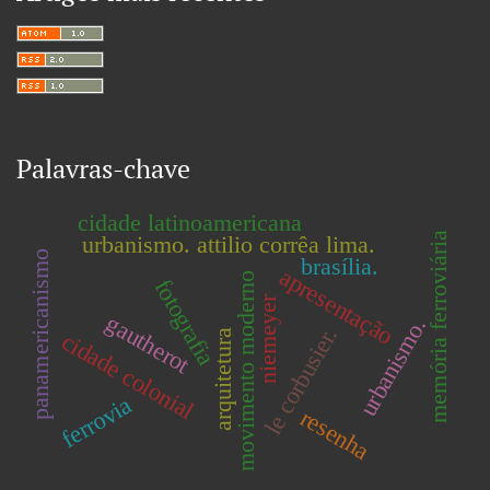
Palavras-chave
cidade latinoamericana
memória ferroviária
urbanismo. attilio corrêa lima.
panamericanismo
brasília.
apresentação
movimento moderno
fotografia
niemeyer
gautherot
urbanismo.
le corbusier.
arquitetura
cidade colonial
ferrovia
resenha