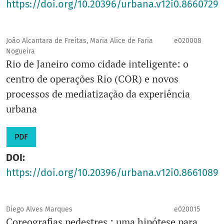
https://doi.org/10.20396/urbana.v12i0.8660729
Título abreviado
: Urbana: Rev. Eletrônica Cent.
Interdiscip. Estud. Cid.
E-mail
:
urbana.ciec@gmail.com
João Alcantara de Freitas, Maria Alice de Faria
e020008
Unidade
Nogueira
:
IFCH
Rio de Janeiro como cidade inteligente: o
Prefixo DOI
: 10.20396
centro de operações Rio (COR) e novos
processos de mediatização da experiência
urbana
PDF
DOI:
https://doi.org/10.20396/urbana.v12i0.8661089
Diego Alves Marques
e020015
Coreografias pedestres : uma hipótese para