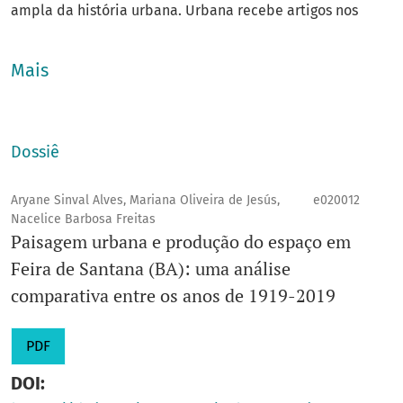
ampla da história urbana. Urbana recebe artigos nos
idiomas: português e espanhol. Urbana recebe
contribuições destinadas ao público acadêmico, voltadas
Mais
ao estudo de temas relativos à produção do universo
urbano na sociedade moderna (tais como: história da
cidade e do urbanismo, políticas públicas, intervenções
Dossiê
urbanas, políticas de preservação e patrimônio,
avaliações críticas e reflexões sobre a cidade, cultura e
Aryane Sinval Alves, Mariana Oliveira de Jesús,
e020012
Nacelice Barbosa Freitas
linguagens urbanas, espaço político/público, saberes
Paisagem urbana e produção do espaço em
eruditos e especializados sobre a cidade, tensões sociais
Feira de Santana (BA): uma análise
e cidadania).
comparativa entre os anos de 1919-2019
Qualis
: A3
Área do conhecimento
: Ciências Humanas
PDF
Ano de fundação
: 2006
DOI:
E-ISSN
: 1982-0569