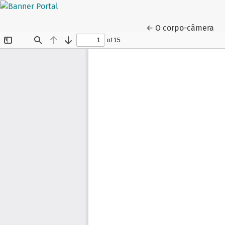
Voltar aos Detalhes
←
O corpo-câmera