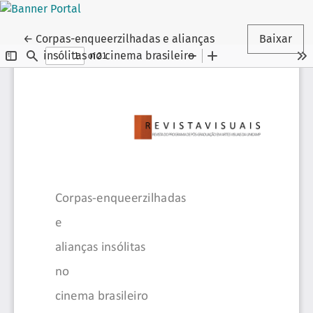
Voltar aos Detalhes do Artigo
←
Corpas-enqueerzilhadas e alianças
Baixar
insólitas no cinema brasileiro