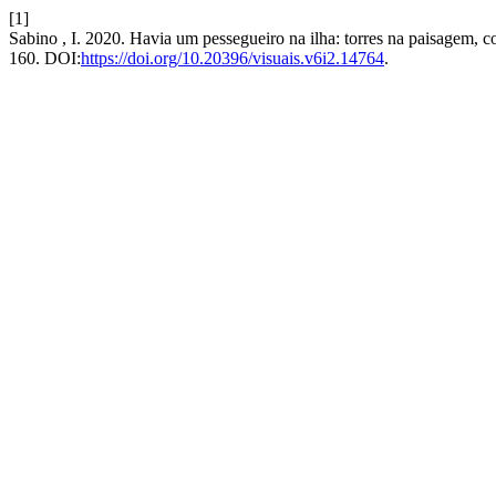
[1]
Sabino , I. 2020. Havia um pessegueiro na ilha: torres na paisagem, 
160. DOI:
https://doi.org/10.20396/visuais.v6i2.14764
.