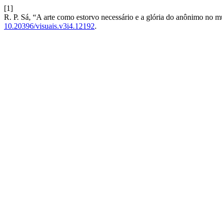
[1]
R. P. Sá, “A arte como estorvo necessário e a glória do anônimo no
10.20396/visuais.v3i4.12192
.