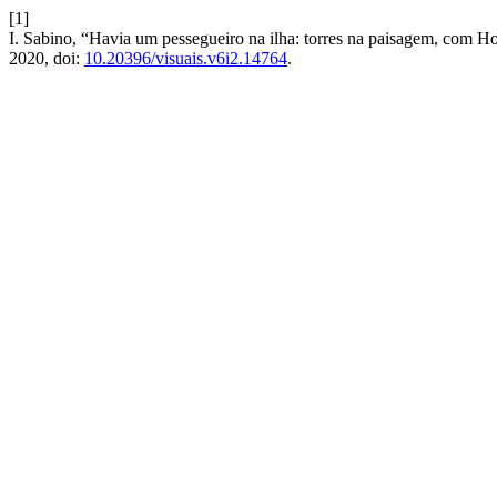
[1]
I. Sabino, “Havia um pessegueiro na ilha: torres na paisagem, com Ho
2020, doi:
10.20396/visuais.v6i2.14764
.