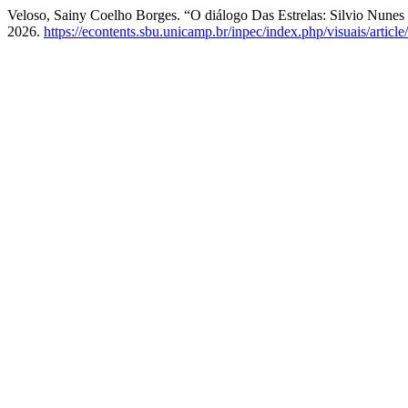
Veloso, Sainy Coelho Borges. “O diálogo Das Estrelas: Silvio Nunes
2026.
https://econtents.sbu.unicamp.br/inpec/index.php/visuais/articl