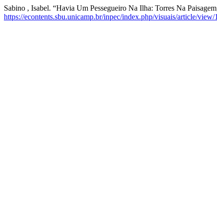
Sabino , Isabel. “Havia Um Pessegueiro Na Ilha: Torres Na Paisagem
https://econtents.sbu.unicamp.br/inpec/index.php/visuais/article/view