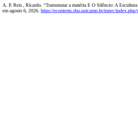
A. P. Reis , Ricardo. “Transmutar a matéria E O Silêncio: A Escult
em agosto 6, 2026.
https://econtents.sbu.unicamp.br/inpec/index.php/