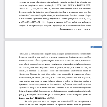
vez  mais  no  campo  educacional,  principalmente,  enquanto  objetos  de  investigação  nos 
centros  de  pesquisa  em  ensino  e  educação  (SILVA,  2009,  PAULA  e  BORGES,  2008, 
GIRARDELLO, 20
11, EGAN, 2007). E, enquanto, o senso comum destaca as dificuldades 
da  compreensão  da  linguagem  especificamente  científica  e  apontam
-
na  como  um  dos 
maiores desafios enfrentados pelos alunos, os pesquisadores da área destacam que o lugar 
de estranhamento é 
justamente o âmago da questão da aprendizagem (MALADANER, 2000, 
MALDANER e PIEDADE, 1995). Superar a “resposta fácil” em prol de uma elaboração 
complexa  é  condição 
sine  qua  non
para  a  apropriação  do  conhecimento  científico.  Nesse 
Ciências em Foco, v.
9, n.
1, p. 17
-
26, 2016. 
18
sentido, não há verbalismo
vazio ou palavras mais simples que contemplem a complexidade 
de  termos  específicos  que  explicam  processos,  contextos  ou  fenômenos  compreendidos 
dentro do campo da ciência e que são objetos de ensino na sala de aula. Assim, ao olharmos 
para a relação entre
professores e alunos, ressalta
-
se que esta relação é pautada nos 
discursos
e  na  construção  de  intercompreensão  entre  as  pessoas,  ou  seja,  nos  modos  de  falar,  de 
ressaltar,  de  construir 
-
via  discurso 
-
objetos  de  conhecimento.  Em  termos  do  ensino  de 
ciênc
ias esses discursos são construídos, muitas vezes, entretecidos às imagens... de células, 
de sistema solar, de natureza, de poluição, etc. Atualmente, em livros didáticos e apostilas, 
essas  imagens  aparecem  em  quase  todas  as  páginas  e  podem  ter  diferentes 
funções  a 
depender da ênfase que o professor e o aluno confiram. Após muitos anos de críticas ao uso 
superficial de imagens nos materiais didáticos, atualmente existe um movimento importante 
destacando a necessidade de se superar o uso de imagens como mera
ilustração e enfatizando 
que “[...] as imagens colaborariam para a construção de formas de explicar típicas do 
discurso científico” (MARTINS 
et
.
al.
2003).
Na  maior  parte  das  vezes  as  imagens  nos  materiais  didáticos  correspondem  a 
fenômenos  do  cotidiano  e 
objetos  concretos  e  é  a  partir  da  vivência  cotidiana  que  muitas 