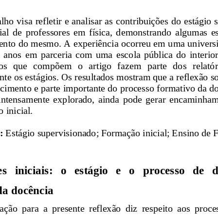
lho visa refletir e analisar as contribuições do estágio
ial  de  professores  em  física,  demonstran
do  algumas  es
nto do mesmo. A experiência ocorreu em uma universid
  anos  em  parceria  com  uma  escola  pública  do  interior
os   que   compõem   o   artigo   fazem   parte   do
s   relató
nte os estágios. Os resultados mostram que a reflexão s
imento e parte importante do processo formativo da do
 intensamente  explorado,  ainda  pode  ger
ar  encaminhame
 inicial.
: 
Estágio supervisionado; Formação inicial; Ensino de 
  iniciais:   o   estágio   e   o   processo   de 
da docência 
ção  para  a  presente  reflexão  diz  respeito  aos  proce