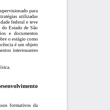
 supervisionado para 
tratégias  utilizadas 
ade federal e teve 
  do  Estado  de  São 
rios   e   documentos 
obre o estágio como 
cência é um objeto 
ntos  interessantes 
F
ísica. 
  desenvolvimento 
ssos  formativos  da 