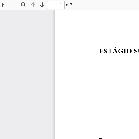
of 7
Toggle
Find
Previous
Next
Sidebar
ESTÁGIO S