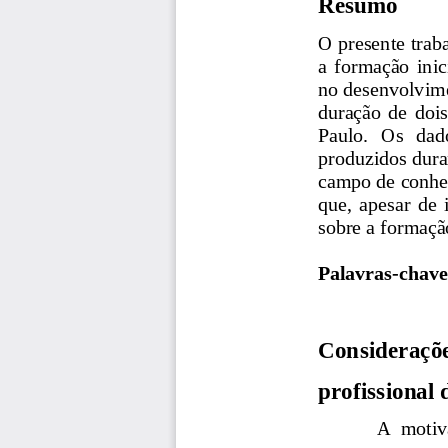
Resumo
O presente traba
a  formação  inic
no desenvolvime
duração  de  dois
Paulo.   Os   dad
produzidos dura
campo de conhec
que,  apesar  de 
sobre a formação
Palavras
-
chave
Considerações 
profissional 
A  motiva