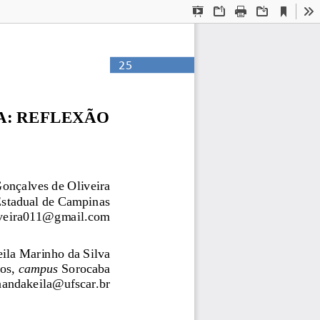
Current
Presentation
Open
Print
Download
To
View
Mode
25
A: REFLEXÃO 
Gonçalves de Oliveira
Estadual de Campinas
liveira011@gmail.com
ila Marinho da Silva
os, 
campus 
Sorocaba
nandakeila@ufscar.br