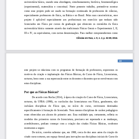
universit
ária  básica,  usando  uma  abordagem,  simultaneamente,  histórica,  fenomenológica 
(experimental),  matemática  e  conceitual.  Neste  presente  trabalho,  pretende
-
se  mostrar 
como  esse  projeto  pode  ser  usado  na  formação  continuada  de  professores  de  ciências, 
especial
mente  professores  de  física,  na  Bahia  e  no  Brasil.  Pelas  suas  características,  esse 
projeto   é   aplicável   especialmente   aos   profissionais   em   exercício   que   tenham   sido 
licenciados  em  Física  por  cursos  de  graduação  que  oferecem  os  conteúdos  da  física 
universit
ária  básica  somente  através  das  tradicionais  Físicas  Gerais  e  Experimentais  I,  II, 
III  e  IV,  ou  equivalentes,  com  outras  denominações.  Para  melhor  compreendermos  como 
Ciências em Foco, 
v
. 
9
, 
n
. 2, p. 4
2
-
4
9
, 201
6
. 
43
este  projeto  se  relaciona  com  os  programas  de  formação  de  professores,  exporemos  os 
motiv
os  da  criação  e  implantação  das  Físicas  Básicas,  do  Curso  de  Física,  Licenciatura, 
noturno, bem como a sua repercussão entre os docentes e discentes que se envolveram com 
estas disciplinas.
Por que as Físicas Básicas?
De acordo com Rocha (2014), à época 
da criação do Curso de Física, Licenciatura, 
noturno,  da  UFBA  (1998),  os  currículos  das  licenciaturas  em  Física,  geralmente,  não 
incluíam   disciplinas   de   Física   que,   no   início   do   curso,   estivessem   destinadas 
especificamente  à formação do licenciado. Nem  mes
mo disciplinas de caráter pedagógico 
eram  oferecidas  aos  alunos  do  primeiro  ano.  Essa  realidade  que,  certamente,  refletia  os 
modelos  dos  primeiros  cursos  de  licenciatura,  precisava  ser  repensada  e  as  mudanças, 
acreditávamos,  podiam  começar  com  a  criação  da
s  citadas  Físicas  Básicas,  conforme 
mostramos a seguir.
De  início,  convém  salientar  que,  em  1988,  cerca  de  dez  anos  antes  da  criação  do 
citado curso noturno, um espaço formal para inovações nas disciplinas iniciais do Curso de 