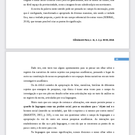
no fértil espaço da provisoriedade, como a imagem de um caleidoscópio em movimento.
A escrita da palavra neste sentido pode ser pensada no campo da encenação, posto 
que  é  configurada,  transformada  e  apropriada  de  diversas  ma
neiras,  não  sendo  a  verdade 
fixa, mas a verdade proposta, a partir de um campo referencial de outras vozes (SOBRAL, 
2016), que tornam possível criar as pontes de significação. 
Ciên
cias em Foco, v. 11, n. 2, p. 45
-
5
5
, 2018.
46
Dado  isto,  este  texto  traz  alguns  apontamentos  para  se  pensar  um  olhar  sobre 
o 
registro  das  narrativas  de  outros  sujeitos  nas  pesquisas  acadêmicas,  pensando  o  lugar  do 
outro na constituição do nosso eu
-
pesquisador e nos espaços destas narrativas em um texto 
investigativo acadêmico. 
Ou  do  difícil  caminho  de  apropriação  de  falas,  me
mórias,  histórias  de  diferentes 
sujeitos  que  emergem  de  pesquisas,  cuja  tônica  é  trazer  estas  vozes  para  o  campo  da 
investigação e que nos põe em desafio sobre estas articulações seja no trato da análise ou 
no registro da escrita, articuladas por e na ling
uagem.
Muito  mais  que  um  campo  de  certezas  e  afirmações,  este  ensaio  permite  pensar  a 
questão da linguagem como um produto social, para se considerar que o “objeto real é o 
homem  social  (inserido  na  sociedade),  que  fale  e  exprime  a  si  mesmo  por  outros  meio
s” 
(BAKHTIN,  2003,  p.  318),  e  com  isso  nos  questionar  sobre  o  campo  da  linguagem  e  a 
apropriação   da   voz   do   outro   em   nossas   pesquisas   acadêmicas.   As   interações   que 
estabelecemos  se  dão  na  e  pela  linguagem,  e  com  ela  que  se  constroem  as  pontes  do  eu 
para o o
utro, e do outro para o eu. 
Na  linguagem  que  nossas  significações,  nossos  discursos  e  nosso  olhar  sobre  o 