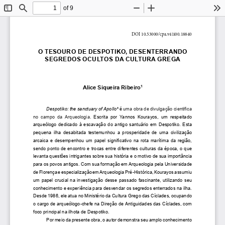
of 9
Toggle
Find
Zoom
Zoom
To
Sidebar
Out
In
DOI 10.53000/cpa.v41i00.18840
O TESOURO DE DESPOTIKO, DESENTERRANDO 
SEGREDOS OCULTOS DA CULTURA GREGA
Alice Siqueira Ribeiro
1
Despotiko: the sanctuary of Apollo*
 é 
uma obra de divulgação cientifica 
no  campo  da  Arqueologia.
Escrita  por  Yannos  Kourayos,  um  respeitado  
arqueólogo  dedicado  à  escavação  do  antigo  santuário  em  Despotiko.  Esta  
pequena  ilha  desabitada  testemunhou  a  prosperidade  de  uma  civilização  
arcaica e desempenhou um papel significativo na rota marítima da região, 
sendo ponto de encontro e trocas entre diferentes culturas da época, o que 
levanta questões intrigantes sobre sua história e o motivo de sua importância 
para os povos antigos. Com sua formação em Arqueologia pela Universidade 
de Florença e especialização em Arqueologia Pré-Histórica, Kourayos assumiu 
um  papel  crucial  na  investigação  desse  passado  fascinante,  utilizando  seu  
conhecimento e experiência para desvendar os segredos enterrados na ilha. 
Desde 1986, ele atua no Ministério da Cultura Grego das Cíclades, ocupando 
o cargo de arqueólogo-chefe na Direção de Antiguidades das Cíclades, com 
foco principal na ilhota de Despotiko.
Por meio da presente obra, o autor demonstra seu amplo conhecimento 