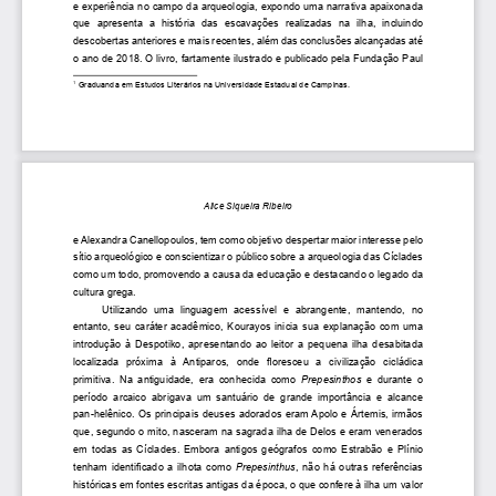
e experiência no campo da arqueologia, expondo uma narrativa apaixonada 
que  apresenta  a  história  das  escavações  realizadas  na  ilha,  incluindo  
descobertas anteriores e mais recentes, além das conclusões alcançadas até 
o ano de 2018. O livro, fartamente ilustrado e publicado pela Fundação Paul 
 Graduanda em Estudos Literários na Universidade Estadual de Campinas.
1
Alice Siqueira Ribeiro
e Alexandra Canellopoulos, tem como objetivo despertar maior interesse pelo 
sítio arqueológico e conscientizar o público sobre a arqueologia das Cíclades 
como um todo, promovendo a causa da educação e destacando o legado da 
cultura grega.
Utilizando  uma  linguagem  acessível  e  abrangente,  mantendo,  no 
entanto,  seu  caráter  acadêmico,  Kourayos  inicia  sua  explanação  com  uma  
introdução  à  Despotiko,  apresentando  ao  leitor  a  pequena  ilha  desabitada  
localizada  próxima  à  Antiparos,  onde  floresceu  a  civilização  cicládica 
primitiva.  Na  antiguidade,  era  conhecida  como  
Prepesinthos 
e  durante  o  
período  arcaico  abrigava  um  santuário  de  grande  importância  e  alcance 
pan-helênico. Os principais deuses adorados eram Apolo e Ártemis, irmãos 
que, segundo o mito, nasceram na sagrada ilha de Delos e eram venerados 
em todas as Cíclades. Embora antigos geógrafos como Estrabão e Plínio 
tenham identificado a ilhota como 
Prepesinthus
,  não  há  outras  referências  
históricas em fontes escritas antigas da época, o que confere à ilha um valor 