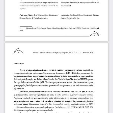
procuramos entender qual a imagem que aquelas mídias 
those printed media tied to native peoples and how this 
impressas ataram às populações nativas e como ela era 
was discussed.
discutida.
Palavras-Chave: 
Der Urwaldsbote. Blumenauer 
Keywords:
 Der Urwaldsbote. Blumenauer Zeitung. 
Zeitung. Serviço de Proteção aos Índios.
Indians Protection Service
.
com.
Maloca . Revista de Estudos Indígenas | Campinas, SP | v. 2 | p. 1 - 15 | e019004 | 2019
Introdução
Nosso artigo pretende analisar os resultados obtidos em pesquisa voltada à questão da 
um período importante no que tange às transformações de políticas nacionais, haja vista a mudança 
do Serviço de Proteção aos Índios e Localização dos Trabalhadores Nacionais (SPILTN) para o 
Serviço de Proteção aos Índios (SPI). Também porque somente após a criação desses serviços é 
que as populações indígenas e as questões que as envolviam passaram a ser noticiadas com maior 
regularidade.
Para tanto, iniciaremos nossa discussão abordando a conversão do SPILTN para o SPI e o 
governo federal, o que se observa é que ele se estendeu até os meios de comunicação local, a 
saber, aos jornais 
Blumenauer Zeitung
 e 
Der Urwaldsbote
Ambos eram, àquela época, escritos em alemão. 