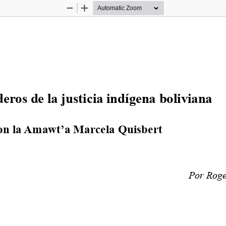
Zoom
Zoom
Out
In
deros de la justicia indígena boliviana
on la Amawt’a Marcela Quisbert
Por Rog