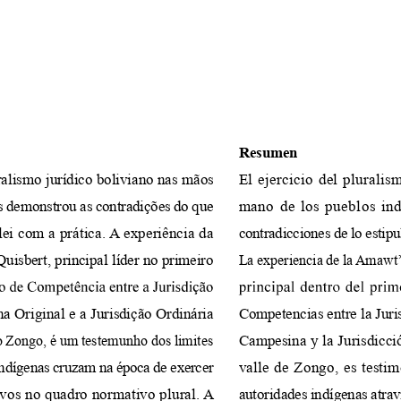
Resumen
ralismo jurídico boliviano nas mãos 
El ejercicio del pluralis
s demonstrou as contradições do que 
mano de los pueblos ind
lei com a prática. A experiência da 
contradicciones de lo estipul
La experiencia de la Amawt’
isbert, principal líder no primeiro 
 Original e a Jurisdição Ordinária 
Competencias entre la Juri
o Zongo, é um testemunho dos limites 
Campesina y la Jurisdicció
valle de Zongo, es testim
indígenas cruzam na época de exercer 
tivos no quadro normativo plural. A 
autoridades indígenas atravi