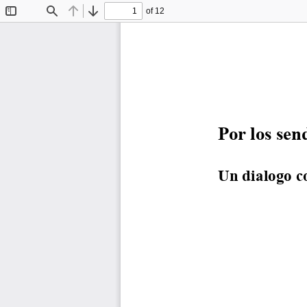
of 12
Toggle
Find
Previous
Next
Sidebar
Por los sen
Un dialogo c