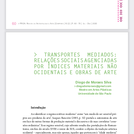
60
6
>PROA: R
A
A
|
| 10 (2) | 
P
. 60 - 79 | 
J
- d
| 2020
012345
C
AMPINAS
evistA
de
ntROPOlOgiA
e
Rte
Ul
ez
>  TRANSPORTES  MEDIADOS:
RELAÇÕES SOCIAIS AGENCIADAS
POR ÍNDICES MATERIAIS NÃO
OCIDENTAIS 
E OBRAS DE ARTE
Diogo de Moraes Silva
>diogodemoraes@gmail.com
Mestre em Artes Plásticas
Universidade de São Paulo
Introdução
Ao identificar o regime estético moderno
 como “um modo de ser sensível pró-
1
prio aos produtos da arte”, Jacques Rancière (2005, p. 32) 
postula a autonomia da arte 
em face de outras formas de produção material e discursiva e de suas correlatas “cone-
xões ordinárias”
. Esse regime sensível, cujo advento resulta das postulações do Roman-
tismo, em fins do século XVIII e início do XIX, confere a objetos da tradição artística 
ocidental – especialmente, mas não apenas, àqueles que pertencem à “idade moderna” 