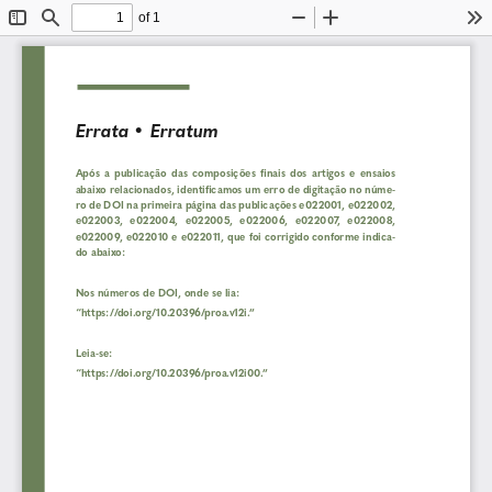
of 1
Toggle
Find
Zoom
Zoom
To
Sidebar
Out
In
Errata • Erratum
Após  a  publicação  das  composições  finais  dos  artigos  e  ensaios  
abaixo relacionados, identificamos um erro de digitação no núme-
ro de DOI na primeira página das publicações e022001, e022002, 
e022003,  e022004,  e022005,  e022006,  e022007,  e022008,  
e022009, e022010 e e022011, que foi corrigido conforme indica-
do abaixo:
Nos números de DOI, onde se lia:
“https://doi.org/10.20396/proa.v12i.”
Leia-se:
“https://doi.org/10.20396/proa.v12i00.”