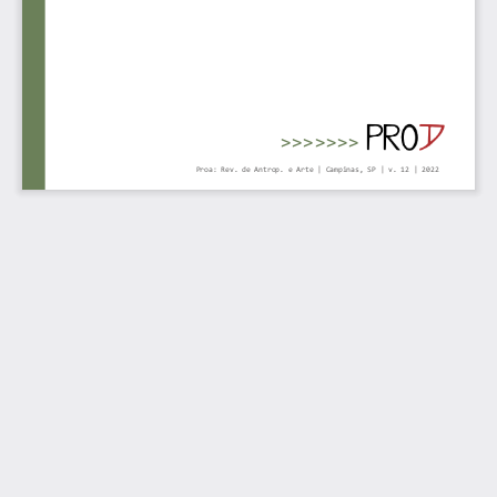
<<<<<<<
Proa: Rev. de Antrop. e Arte | Campinas, SP | v. 12 
| 2022