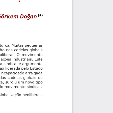
Görkem Doğan
(a)
turca. Muitas
pequenas 
ho
nas cadeias globais 
oliberal.  O  movimento 
ações industriais. Este 
ia sindical e argumenta 
ção liderada pelo Estado 
incapacidade arraigada
das cadeias globais de 
e, surgiu um novo tipo 
 do movimento sindical
.
lobalização 
n
eoliberal.