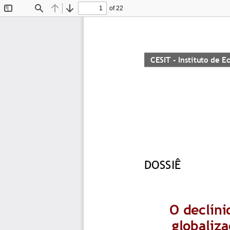
of 22
Toggle
Find
Previous
Next
Sidebar
CESIT 
-
Instituto de Eco
D
OSSIÊ
O declíni
globaliza