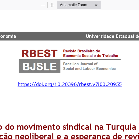
Zoom
Zoom
Out
In
nomia                                                  Universidade Esta
https://doi.org/10.20396/rbest.v7i00.20955
o do movimento sindical na Turquia 
ção neoliberal e a esperança de rev