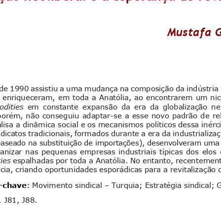
Mustafa 
de 1990 assistiu a uma mudança na composição da indústria 
 enriqueceram, em toda a Anatólia, ao encontrarem um nic
dities
em  constante  expansão  da  era  da  globalização  ne
 porém, não conseguiu adaptar
-
se a esse novo padrão de rel
alisa a dinâmica social e os mecanismos políticos dessa inérc
ndicatos tradicionais, formados durante a era da industrializa
aseado n
a substituição de importações
)
, desenvolveram uma 
anizar nas pequenas empresas industriais típicas dos elos 
ies
espalhadas por toda a Anatólia. No entanto, recentement
cia,
criando oportunidades esporádicas para a revitalização
-
chave
:
Movimento 
s
indical
–
Turquia
; 
Estratégia
si
ndical;
G
, J
8
1
, J
88
.