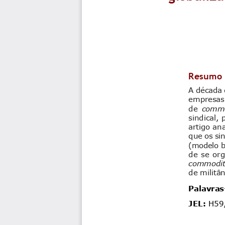
Resumo
A década 
empresas
de 
commo
sindical,
artigo an
q
ue os si
(
modelo b
de se org
commodit
de militân
Palavra
s
JEL:
H
59