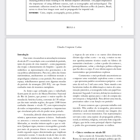
studying political issues relating to the Roman emperor Diocletian. The paper emphasizes 
the importance of using different sources, such as iconographic and archaeological. The 
numismatic collection stored at the National Historical Museum at Rio de Janeiro, Brazil, 
serves to show how images were used as propaganda for imperial rule.
Coins, empire, iconography, power, politics.
KEY-WORDS 
RHAA 6 
7
Cláudio Umpierre Carlan
Introdução
a riqueza de um reino e os outros dois elementos 
diziam algo sobre a arte – ou seja, o maior ou me
-
Esse texto visa analisar as amoedações romanas 
nor aperfeiçoamento técnico usado no fabrico do 
do século IV e sua relação com a sociedade do período, 
numerário circulante –, sobre o poder do emissor e, 
tanto do ponto de vista material – como pagamento 
principalmente, sobre a ideologia político-religiosa 
das tropas e abastecimento do Império – quanto do 
que lhe dava o corpo. É esse último aspecto da fonte 
simbólico: as representações dos governantes e de 
numismática que pretendemos explorar.
sua política administrativa. Para isso, além das fontes 
Cometemos o mais profundo anacronismo ao 
numismáticas, analisaremos as evidências textuais e 
comparar uma sociedade capitalista como a nossa 
arqueológicas relativas a esse período. Por motivo de 
– que apresenta padrões econômicos próprios – com 
espaço, trabalharemos apenas com algumas moedas 
uma de mil ou 2 mil anos atrás. Num mundo com 
do período da tetrarquia (285-305),
 em que foram 
1
baixíssimo índice de alfabetização e meios de comu
-
cunhados mais de trezentos exemplares.
nicação precários, a iconografia tinha um papel fun
-
As fontes aqui utilizadas para o trabalhado 
damental. Segundo Corvisier, definições modernas e 
fazem parte do acervo do Museu Histórico Nacional 
simples voltadas apenas para o valor de compra não 
do Rio de Janeiro, que possui o maior espólio de 
servem para a Antigüidade. Para definir uma moeda, 
moedas da América Latina, com mais de 130 mil pe
-
precisamos saber a sua função no período.
3
ças das mais variadas regiões, das quais 1.888 foram 
É nesse contexto que o presente trabalho está 
cunhadas durante o século IV, com representações 
inserido. Pela análise da iconografia, procuramos 
de todos os imperadores, usurpadores e imperatrizes 
identificar cada símbolo existente nas imagens dos 
que circularam pela orla do poder nesse período.
anversos e reversos monetários. Tais representações 
-
As moedas, além de oferecerem bem-estar eco
serviam como uma espécie de propaganda política, 
nômico, apresentam aspectos icônicos. Analisando 
social, econômica, religiosa, com uma forte carga ide
-
os anversos e reversos monetários como imagens 
ológica, que tinha como principal objetivo legitimar 
fabricadas, as moedas imitam aquilo a que se refe
-
o poder dos governantes perante os súditos.
rem. Qualquer signo, mesmo o iconográfico, gravado 
por meio de processos físicos ou naturais, é cons
-
truído segundo regras determinadas que implicam 
I – Crise e revoltas no século III
convenções sociais. A moeda circula de fato em três 
Após a morte de Alexandre Severo (222-235), 
níveis, sendo simultaneamente ícone, índice e sím
-
Roma cai num período de anarquia política que du
-