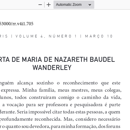
Zoom
Zoom
Out
In
RIS | VOLUME 4, NÚMERO 1 | MARÇO 10
RTA DE MARIA DE NAZARETH BAUDEL
WANDERLEY 
guém   alcança   sozinho   o   reconhecimento   que   este   
expressa.  Minha  família,  meus  mestres,  meus  colegas,  
lunos,  todos  construíram  comigo  o  caminho  da  vida,  
  a  vocação  para  ser  professora  e  pesquisadora  é  parte  
rante. Seria impossível citar todas estas pessoas, a quem 
 profundamente  reconhecida.  Mas,  considero  necessário  
r o quanto sou devedora, para minha formação, dos foruns 