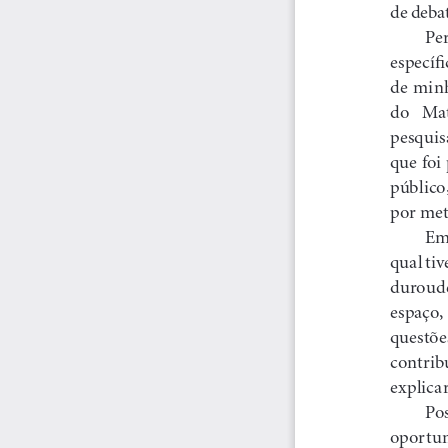
de debat
Per
específi
de minh
do   Mat
pesquisa
que foi
público
por met
Em 
qual tiv
durou de
espaço,
questõe
contrib
explicar
Pos
oportunid