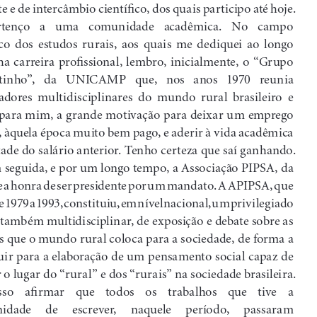
e e de intercâmbio científico, dos quais participo até hoje. 
tenço   a   uma   comunidade   acadêmica.   No   campo   
co  dos  estudos  rurais,  aos  quais  me  dediquei  ao  longo  
a carreira profissional, lembro, inicialmente, o “Grupo 
inho”,   da   UNICAMP   que,   nos   anos   1970   reunia   
dores  multidisciplinares  do  mundo  rural  brasileiro  e  
 para mim, a grande motivação para deixar um emprego 
, àquela época muito bem pago, e aderir à vida acadêmica 
ade do salário anterior. Tenho certeza que saí ganhando. 
seguida, e por um longo tempo, a Associação PIPSA, da 
e a honra de ser presidente por um mandato. A APIPSA, que 
 1979 a 1993, constituiu, em nível nacional, um privilegiado 
 também multidisciplinar, de exposição e debate sobre as 
s que o mundo rural coloca para a sociedade, de forma a 
uir para a elaboração de um pensamento social capaz de 
 o lugar do “rural” e dos “rurais” na sociedade brasileira.
so    afirmar    que    todos    os    trabalhos    que    tive    a    
ade     de     escrever,     naquele     período,     passaram     