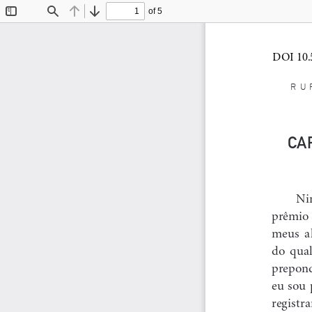
of 5
Toggle
Find
Previous
Next
Sidebar
RU
CA
Nin
prêmio  
meus  a
do  qual
preponde
eu  sou 
registra